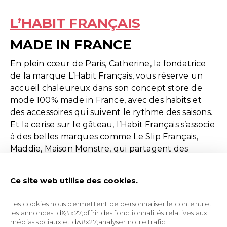
L’HABIT FRANÇAIS
MADE IN FRANCE
En plein cœur de Paris, Catherine, la fondatrice
de la marque L’Habit Français, vous réserve un
accueil chaleureux dans son concept store de
mode 100% made in France, avec des habits et
des accessoires qui suivent le rythme des saisons.
Et la cerise sur le gâteau, l’Habit Français s’associe
à des belles marques comme Le Slip Français,
Maddie, Maison Monstre, qui partagent des
valeurs communes. Alors si vous êtes dans le coin,
faites-y un tour !
Ce site web utilise des cookies.
OÙ DANS PARIS ?
99 Rue de Seine, 75006 Paris
Les cookies nous permettent de personnaliser le contenu et
les annonces, d&#x27;offrir des fonctionnalités relatives aux
médias sociaux et d&#x27;analyser notre trafic.