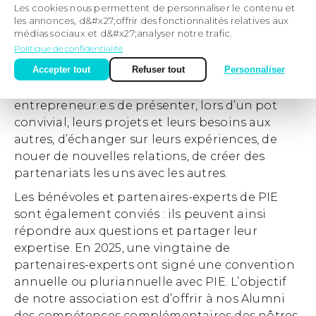
Mais le lancement d’une activité est une étape
Les cookies nous permettent de personnaliser le contenu et
importante dans la vie d’un.e entrepreneur.e.
les annonces, d&#x27;offrir des fonctionnalités relatives aux
médias sociaux et d&#x27;analyser notre trafic.
Nous souhaitions donc lui donner plus
Politique de confidentialité
d’ampleur qu’une simple réunion
Accepter tout
Refuser tout
Personnaliser
d’information. Aussi celle-ci est-elle suivie
désormais d’un Apéro Pitch : l’occasion pour les
entrepreneur.e.s de présenter, lors d’un pot
convivial, leurs projets et leurs besoins aux
autres, d’échanger sur leurs expériences, de
nouer de nouvelles relations, de créer des
partenariats les uns avec les autres.
Les bénévoles et partenaires-experts de PIE
sont également conviés : ils peuvent ainsi
répondre aux questions et partager leur
expertise. En 2025, une vingtaine de
partenaires-experts ont signé une convention
annuelle ou pluriannuelle avec PIE. L’objectif
de notre association est d’offrir à nos Alumni
des compétences complémentaires des nôtres