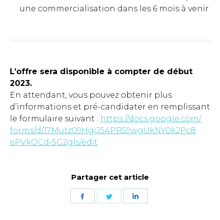
une commercialisation dans les 6 mois à venir
L’offre sera disponible à compter de début
2023.
En attendant, vous pouvez obtenir plus
d’informations et pré-candidater en remplissant
le formulaire suivant :
https://docs.google.com/
forms/d/
17Mutz09HgjJ54PR59wgUkNY0k2Pc8
ePVkOCd-5G2gls/edit
Partager cet article
Partager
Partager
Partager
sur
sur
sur