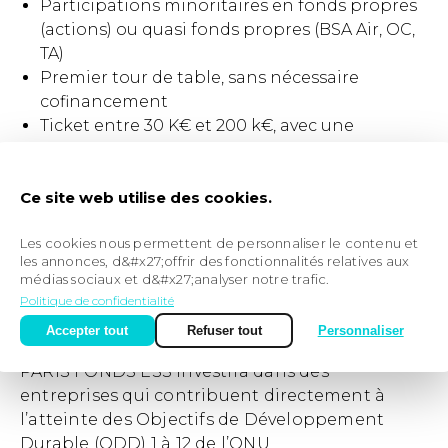
Participations minoritaires en fonds propres
(actions) ou quasi fonds propres (BSA Air, OC,
TA)
Premier tour de table, sans nécessaire
cofinancement
Ticket entre 30 K€ et 200 k€, avec une
capacité de réinvestissement lors des tours
suivants
Ce site web utilise des cookies.
Accompagnement systématique des équipes
dirigeantes en synergies avec Paris Initiative
Les cookies nous permettent de personnaliser le contenu et
Entreprise (mentorat, partenaires experts,
les annonces, d&#x27;offrir des fonctionnalités relatives aux
Dispositif Local d’Accompagnement,
médias sociaux et d&#x27;analyser notre trafic.
accompagnement à la mesure d’impact, etc.)
Politique de confidentialité
Vous avez dit impact ?
Accepter tout
Refuser tout
Personnaliser
PARIS FONDS ESS investira dans des
entreprises qui contribuent directement à
l’atteinte des Objectifs de Développement
Durable (ODD) 1 à 12 de l’ONU