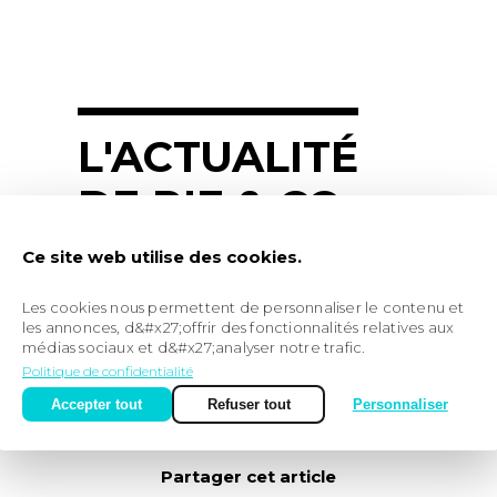
L'ACTUALITÉ
DE PIE & CO
Ce site web utilise des cookies.
3 mai 2021
Les cookies nous permettent de personnaliser le contenu et
BANQUE DES
les annonces, d&#x27;offrir des fonctionnalités relatives aux
médias sociaux et d&#x27;analyser notre trafic.
TERRITOIRES
Politique de confidentialité
Accepter tout
Refuser tout
Personnaliser
Partager cet article