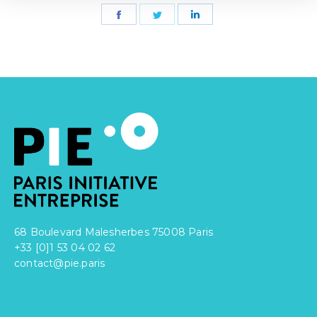
Partager
Partager
Partager
sur
sur
sur
Facebook
Twitter
LinkedIn
68 Boulevard Malesherbes 75008 Paris
+33 [0]1 53 04 02 62
contact@pie.paris