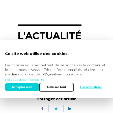
L'ACTUALITÉ
DE PIE & CO
Ce site web utilise des cookies.
Les cookies nous permettent de personnaliser le contenu et
3 mai 2021
les annonces, d&#x27;offrir des fonctionnalités relatives aux
CRÉDIT MUTUEL
médias sociaux et d&#x27;analyser notre trafic.
Politique de confidentialité
Accepter tout
Refuser tout
Personnaliser
Partager cet article
Partager
Partager
Partager