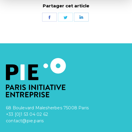
Partager cet article
Partager
Partager
Partager
sur
sur
sur
Facebook
Twitter
LinkedIn
68 Boulevard Malesherbes 75008 Paris
+33 [0]1 53 04 02 62
contact@pie.paris