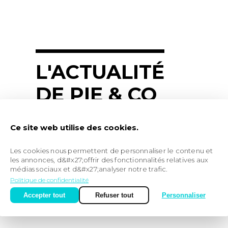
L'ACTUALITÉ
DE PIE & CO
Ce site web utilise des cookies.
7 décembre 2022
FONDATION BANQUE
Les cookies nous permettent de personnaliser le contenu et
les annonces, d&#x27;offrir des fonctionnalités relatives aux
POPULAIRE RIVES DE
médias sociaux et d&#x27;analyser notre trafic.
Politique de confidentialité
PARIS
Accepter tout
Refuser tout
Personnaliser