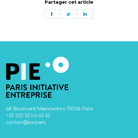
Partager cet article
Partager
Partager
Partager
sur
sur
sur
Facebook
Twitter
LinkedIn
68 Boulevard Malesherbes 75008 Paris
+33 [0]1 53 04 02 62
contact@pie.paris