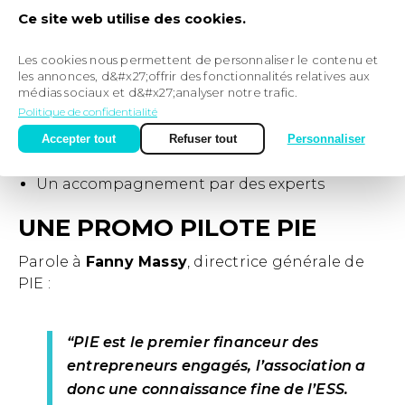
L’offre Impact Track s’appuie sur 3 piliers :
Ce site web utilise des cookies.
Un plateforme
intuitive qui
Les cookies nous permettent de personnaliser le contenu et
propose des outils
les annonces, d&#x27;offrir des fonctionnalités relatives aux
médias sociaux et d&#x27;analyser notre trafic.
innovants à la
Politique de confidentialité
mesure d’impact
Accepter tout
Refuser tout
Personnaliser
Un programme de formation complet et
pratique
Un accompagnement par des experts
UNE PROMO PILOTE PIE
Parole à
Fanny Massy
, directrice générale de
PIE :
“PIE est le premier financeur des
entrepreneurs engagés, l’association a
donc une connaissance fine de l’ESS.