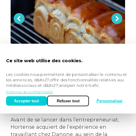
Ce site web utilise des cookies.
Les cookies nous permettent de personnaliser le contenu et
Profil de la créatrice
les annonces, d&#x27;offrir des fonctionnalités relatives aux
médias sociaux et d&#x27;analyser notre trafic.
Hortense a suivi une double formation,
Politique de confidentialité
combinant une école de commerce et une
Accepter tout
Refuser tout
Personnaliser
formation en pâtisserie en parallèle, lui
permettant ainsi d’obtenir son CAP.
Avant de se lancer dans l’entrepreneuriat,
Hortense acquiert de l’expérience en
travaillant chez Danone, au sein de la