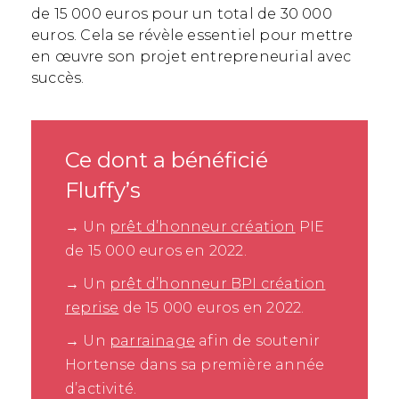
de 15 000 euros pour un total de 30 000
euros. Cela se révèle essentiel pour mettre
en œuvre son projet entrepreneurial avec
succès.
Ce dont a bénéficié
Fluffy’s
→ Un
prêt d’honneur création
PIE
de 15 000 euros en 2022.
→ Un
prêt d’honneur BPI création
reprise
de 15 000 euros en 2022.
→ Un
parrainage
afin de soutenir
Hortense dans sa première année
d’activité.