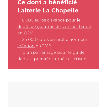
Ce dont a bénéficié
Laiterie La Chapelle
→ 6 000 euros d’avance pour le
dépôt de garantie de son local situé
en QPV
.
→ 24 000 euros en
prêt d’honneur
création
en 2018.
→ D’un
parrainage
pour le guider
dans sa première année d’activité.