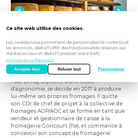
Ce site web utilise des cookies.
Les cookies nous permettent de personnaliser le contenu et
les annonces, d&#x27;offrir des fonctionnalités relatives aux
médias sociaux et d&#x27;analyser notre trafic.
Politique de confidentialité
Accepter tout
Refuser tout
Personnaliser
Profil du créateur
Paul Zindy, diplômé d’une école
d’agronomie, se décide en 2017 à produire
lui-même ses propres fromages. Il quitte
son CDI de chef de projet à la collective de
fromages AOP/AOC et se forme en tant que
vendeur et gestionnaire de caisse à la
fromagerie Goncourt (11e), et commence à
concevoir son concept de fromagerie