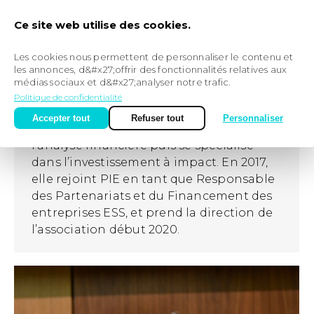
Ce site web utilise des cookies.
Fanny Massy
Les cookies nous permettent de personnaliser le contenu et
les annonces, d&#x27;offrir des fonctionnalités relatives aux
Directrice Générale
médias sociaux et d&#x27;analyser notre trafic.
Attachée au secteur de l’ESS, Fanny Massy
Politique de confidentialité
travaille tout d’abord chez l’ADMICAL
Accepter tout
Refuser tout
Personnaliser
dans le mécénat, se dirige ensuite vers
l’analyse financière puis se spécialise
dans l’investissement à impact. En 2017,
elle rejoint PIE en tant que Responsable
des Partenariats et du Financement des
entreprises ESS, et prend la direction de
l’association début 2020.