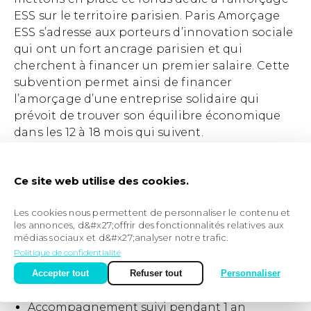
ESS sur le territoire parisien. Paris Amorçage
ESS s’adresse aux porteurs d’innovation sociale
qui ont un fort ancrage parisien et qui
cherchent à financer un premier salaire. Cette
subvention permet ainsi de financer
l’amorçage d’une entreprise solidaire qui
prévoit de trouver son équilibre économique
dans les 12 à 18 mois qui suivent.
CARACTÉRISTIQUES
Ce site web utilise des cookies.
Subvention aux porteurs d’un projet en phase
Les cookies nous permettent de personnaliser le contenu et
d’étude de faisabilité
les annonces, d&#x27;offrir des fonctionnalités relatives aux
médias sociaux et d&#x27;analyser notre trafic.
Montant : jusqu’à 20 000 €
Politique de confidentialité
Besoins couverts : salaires des personnes clés
(H/F) pour le développement du projet sur 6 à
Accepter tout
Refuser tout
Personnaliser
12 mois
Accompagnement suivi pendant 1 an