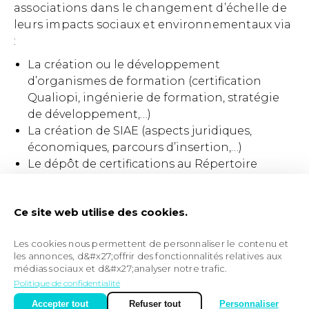
associations dans le changement d’échelle de
leurs impacts sociaux et environnementaux via
:
La création ou le développement
d’organismes de formation (certification
Qualiopi, ingénierie de formation, stratégie
de développement,…)
La création de SIAE (aspects juridiques,
économiques, parcours d’insertion,…)
Le dépôt de certifications au Répertoire
spécifique ou au RNCP
La structuration de leur Système
Ce site web utilise des cookies.
d’information et de leur politique d’utilisation
des données
Les cookies nous permettent de personnaliser le contenu et
La structuration d’ensembliers (via des
les annonces, d&#x27;offrir des fonctionnalités relatives aux
logiques de mutualisation ou de croissance)
médias sociaux et d&#x27;analyser notre trafic.
La mise en place de stratégie de coopération
Politique de confidentialité
avec les entreprises sociales (achats, logique
Accepter tout
Refuser tout
Personnaliser