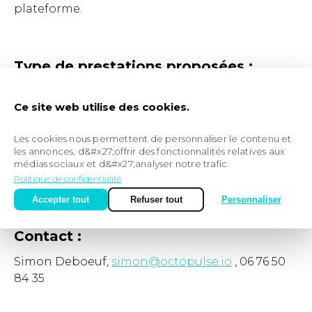
plateforme.
Type de prestations proposées :
Référencement naturel : SEO, Netlinking
Ce site web utilise des cookies.
Référencement payant : Campagne Adwords
Référencement local
Les cookies nous permettent de personnaliser le contenu et
Cible de clients :
les annonces, d&#x27;offrir des fonctionnalités relatives aux
médias sociaux et d&#x27;analyser notre trafic.
Startup
Politique de confidentialité
TPE, PME
Accepter tout
Refuser tout
Personnaliser
Agence
Contact :
Simon Deboeuf,
simon@octopulse.io
, 06 76 50
84 35