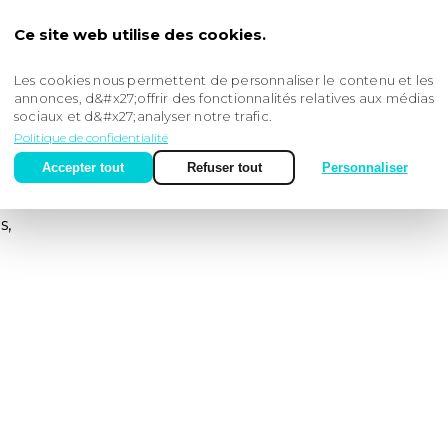
 des autres déclarations fiscales (IS, CET, DAS2, TVS,
Ce site web utilise des cookies.
 la performance (prévisionnels, tableau de bord &
Les cookies nous permettent de personnaliser le contenu et les
annonces, d&#x27;offrir des fonctionnalités relatives aux médias
il en amélioration d’impact social et
sociaux et d&#x27;analyser notre trafic.
gagement),
Politique de confidentialité
Accepter tout
Refuser tout
Personnaliser
s,