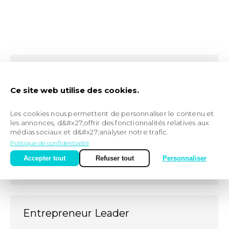
Pousses
Ce site web utilise des cookies.
Home agissez
,
Réseaux
Par
Juan Clemente
12 avril 2021
Les cookies nous permettent de personnaliser le contenu et
les annonces, d&#x27;offrir des fonctionnalités relatives aux
médias sociaux et d&#x27;analyser notre trafic.
Politique de confidentialité
DLA
Accepter tout
Refuser tout
Personnaliser
Réseaux
Par
Juan Clemente
12 avril 2021
Entrepreneur Leader