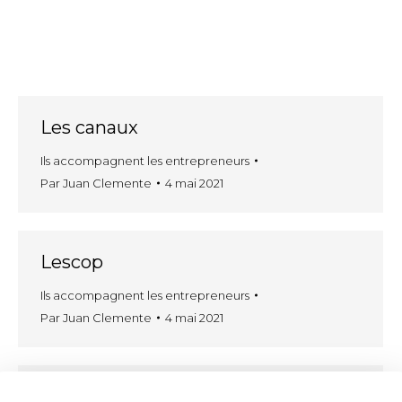
Les canaux
Ils accompagnent les entrepreneurs
Par
Juan Clemente
4 mai 2021
Lescop
Ils accompagnent les entrepreneurs
Par
Juan Clemente
4 mai 2021
Make Sense