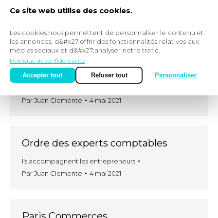
Ce site web utilise des cookies.
Ils accompagnent les entrepreneurs
Par
Juan Clemente
4 mai 2021
Les cookies nous permettent de personnaliser le contenu et
les annonces, d&#x27;offrir des fonctionnalités relatives aux
médias sociaux et d&#x27;analyser notre trafic.
Politique de confidentialité
Medef
Accepter tout
Refuser tout
Personnaliser
Ils accompagnent les entrepreneurs
Par
Juan Clemente
4 mai 2021
Ordre des experts comptables
Ils accompagnent les entrepreneurs
Par
Juan Clemente
4 mai 2021
Paris Commerces