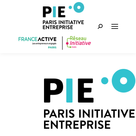
Recherche
: