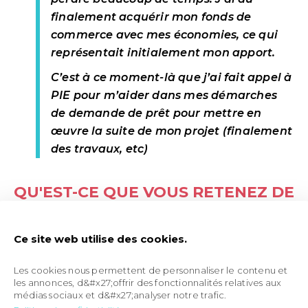
finalement acquérir mon fonds de
commerce avec mes économies, ce qui
représentait initialement mon apport.
C’est à ce moment-là que j’ai fait appel à
PIE pour m’aider dans mes démarches
de demande de prêt pour mettre en
œuvre la suite de mon projet (finalement
des travaux, etc)
QU'EST-CE QUE VOUS RETENEZ DE
L'ACCOMPAGNEMENT GLOBAL DE
PIE ?
Ce site web utilise des cookies.
Les cookies nous permettent de personnaliser le contenu et
J’ai été accompagnée par une
les annonces, d&#x27;offrir des fonctionnalités relatives aux
médias sociaux et d&#x27;analyser notre trafic.
consultante de PIE et son intérêt pour