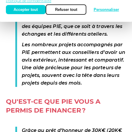
Politique de confidentialité
mon projet a été complet et immédiat.
Accepter tout
Refuser tout
Personnaliser
J’ai vraiment eu le sentiment d’être
comprise et considérée par l’ensemble
des équipes PIE, que ce soit à travers les
échanges et les différents ateliers.
Les nombreux projets accompagnés par
PIE permettent aux conseillers d’avoir un
avis extérieur, intéressant et comparatif.
Une aide précieuse pour les porteurs de
projets, souvent avec la tête dans leurs
projets depuis des mois.
QU'EST-CE QUE PIE VOUS A
PERMIS DE FINANCER ?
Grâce au
prêt d’honneur
de 30K€ (20K€