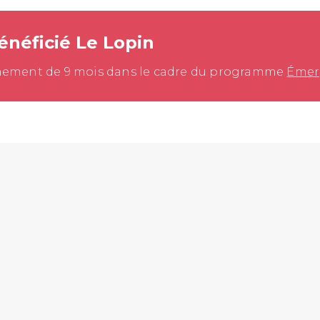
énéficié Le Lopin
ment de 9 mois dans le cadre du programme
Émer