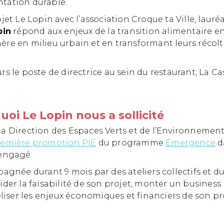
tation durable.
jet Le Lopin avec l’association Croque ta Ville, lauré
pin
répond aux enjeux de la transition alimentaire en
ère en milieu urbain et en transformant leurs récol
rs le poste de directrice au sein du restaurant, La Ca
oi Le Lopin nous a sollicité
la Direction des Espaces Verts et de l’Environnemen
remière promotion PIE
du programme
Émergence
da
 engagé.
pagnée durant 9 mois par des ateliers collectifs et 
ider la faisabilité de son projet, monter un business 
ser les enjeux économiques et financiers de son pro