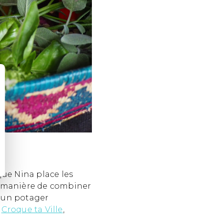
que Nina place les
la manière de combiner
r un potager
n
Croque ta Ville
,