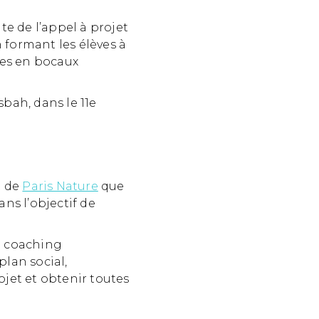
ate de l’appel à projet
 formant les élèves à
tes en bocaux
sbah, dans le 11e
t de
Paris Nature
que
ns l’objectif de
du coaching
plan social,
jet et obtenir toutes