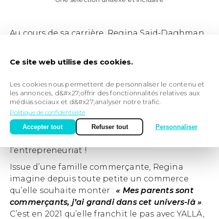
Au cours de sa carrière, Regina Said-Daghman
a eu l’opportunité d’occuper plusieurs postes.
« J’ai eu mille vies avant de me lancer dans
Ce site web utilise des cookies.
YALLÄ ! «
nous confie-t-elle. Assistante de
direction, cheffe de rang, manager dans le
Les cookies nous permettent de personnaliser le contenu et
monde de la communication et de
les annonces, d&#x27;offrir des fonctionnalités relatives aux
médias sociaux et d&#x27;analyser notre trafic.
l’évènementiel, la fondatrice peaufine son
Politique de confidentialité
curriculum vitae avec les années. Grâce à ces
expériences, elle acquiert rigueur et discipline,
Accepter tout
Refuser tout
Personnaliser
de beaux atouts pour se lancer dans
l’entrepreneuriat !
Issue d’une famille commerçante, Regina
imagine depuis toute petite un commerce
qu’elle souhaite monter :
« Mes parents sont
commerçants, j’ai grandi dans cet univers-là »
.
C’est en 2021 qu’elle franchit le pas avec YALLÄ,